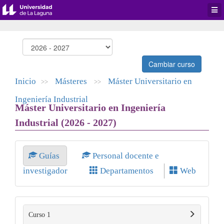
Desp
men
de
aplic
Cambiar curso
Inicio
Másteres
Máster Universitario en
>>
>>
Ingeniería Industrial
Máster Universitario en Ingeniería
Industrial (2026 - 2027)
Guías
Personal docente e
investigador
Departamentos
Web
Curso 1