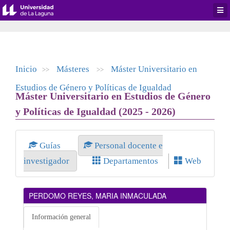
Desp
men
de
aplic
Inicio
Másteres
Máster Universitario en
>>
>>
Estudios de Género y Políticas de Igualdad
Máster Universitario en Estudios de Género
y Políticas de Igualdad (2025 - 2026)
Guías
Personal docente e
investigador
Departamentos
Web
PERDOMO REYES, MARIA INMACULADA
Información general