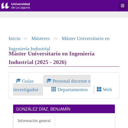
Desp
men
de
aplic
Inicio
Másteres
Máster Universitario en
>>
>>
Ingeniería Industrial
Máster Universitario en Ingeniería
Industrial (2025 - 2026)
Guías
Personal docente e
investigador
Departamentos
Web
GONZÁLEZ DÍAZ, BENJAMÍN
Información general