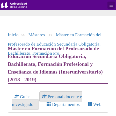
Desp
men
de
aplic
Inicio
Másteres
Máster en Formación del
>>
>>
Profesorado de Educación Secundaria Obligatoria,
Máster en Formación del Profesorado de
Bachillerato, Formación Pro...
Educación Secundaria Obligatoria,
Bachillerato, Formación Profesional y
Enseñanza de Idiomas (Interuniversitario)
(2018 - 2019)
Guías
Personal docente e
investigador
Departamentos
Web