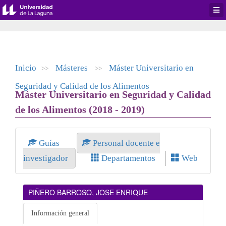
Desp
men
de
aplic
Inicio
Másteres
Máster Universitario en
>>
>>
Seguridad y Calidad de los Alimentos
Máster Universitario en Seguridad y Calidad
de los Alimentos (2018 - 2019)
Guías
Personal docente e
investigador
Departamentos
Web
PIÑERO BARROSO, JOSE ENRIQUE
Información general