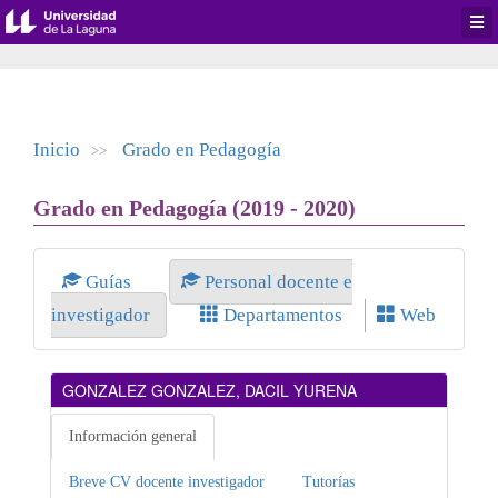
Desp
men
de
aplic
Inicio
Grado en Pedagogía
>>
Grado en Pedagogía (2019 - 2020)
Guías
Personal docente e
investigador
Departamentos
Web
GONZALEZ GONZALEZ, DACIL YURENA
Información general
Breve CV docente investigador
Tutorías