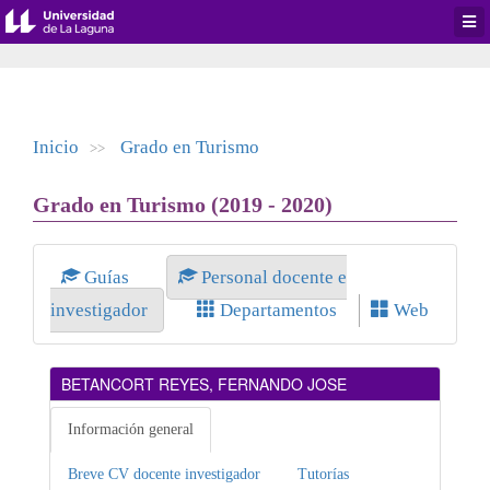
Desp
men
de
aplic
Inicio
Grado en Turismo
>>
Grado en Turismo (2019 - 2020)
Guías
Personal docente e
investigador
Departamentos
Web
BETANCORT REYES, FERNANDO JOSE
Información general
Breve CV docente investigador
Tutorías