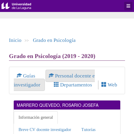
Desp
men
de
aplic
Inicio
Grado en Psicología
>>
Grado en Psicología (2019 - 2020)
Guías
Personal docente e
investigador
Departamentos
Web
MARRERO QUEVEDO, ROSARIO JOSEFA
Información general
Breve CV docente investigador
Tutorías