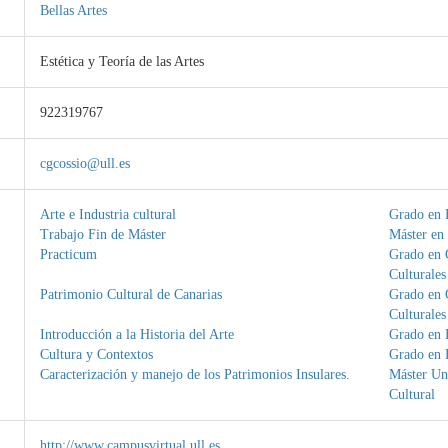
Bellas Artes
Estética y Teoría de las Artes
922319767
cgcossio@ull.es
Arte e Industria cultural
Grado en B
Trabajo Fin de Máster
Máster en 
Practicum
Grado en 
Culturales
Patrimonio Cultural de Canarias
Grado en 
Culturales
Introducción a la Historia del Arte
Grado en B
Cultura y Contextos
Grado en B
Caracterización y manejo de los Patrimonios Insulares.
Máster Uni
Cultural
http://www.campusvirtual.ull.es