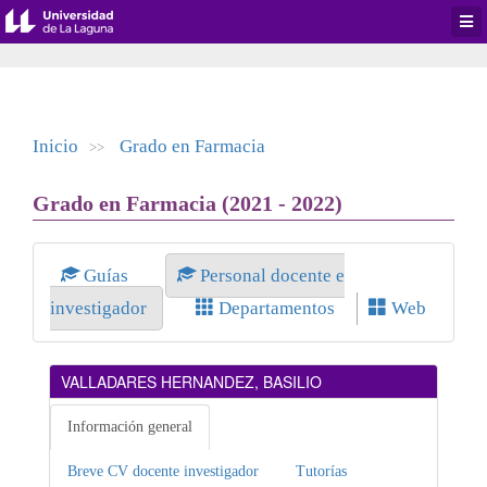
Desp
men
de
aplic
Inicio
Grado en Farmacia
>>
Grado en Farmacia (2021 - 2022)
Guías
Personal docente e
investigador
Departamentos
Web
VALLADARES HERNANDEZ, BASILIO
Información general
Breve CV docente investigador
Tutorías