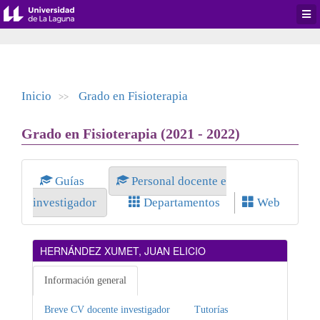
Desp
men
de
aplic
Inicio
Grado en Fisioterapia
>>
Grado en Fisioterapia (2021 - 2022)
Guías
Personal docente e
investigador
Departamentos
Web
HERNÁNDEZ XUMET, JUAN ELICIO
Información general
Breve CV docente investigador
Tutorías