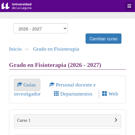
Desp
men
de
aplic
Cambiar curso
Inicio
Grado en Fisioterapia
>>
Grado en Fisioterapia (2026 - 2027)
Guías
Personal docente e
investigador
Departamentos
Web
Curso 1