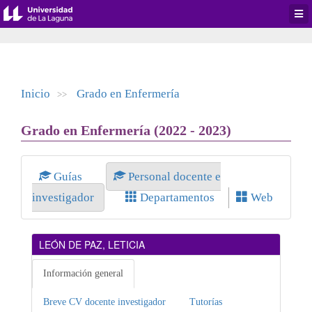
Desp
men
de
aplic
Inicio
Grado en Enfermería
>>
Grado en Enfermería (2022 - 2023)
Guías
Personal docente e
investigador
Departamentos
Web
LEÓN DE PAZ, LETICIA
Información general
Breve CV docente investigador
Tutorías