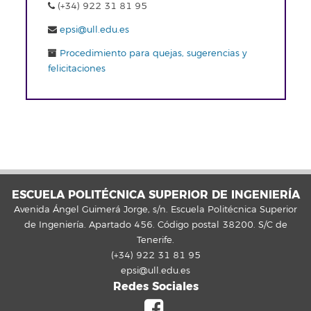
(+34) 922 31 81 95
epsi@ull.edu.es
Procedimiento para quejas, sugerencias y
felicitaciones
ESCUELA POLITÉCNICA SUPERIOR DE INGENIERÍA
Avenida Ángel Guimerá Jorge, s/n. Escuela Politécnica Superior
de Ingeniería. Apartado 456. Código postal 38200. S/C de
Tenerife.
(+34) 922 31 81 95
epsi@ull.edu.es
Redes Sociales