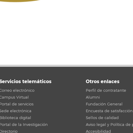
Servicios telemáticos
Otros enlaces
Correo electrónico
Perfil de contratante
Campus Virtual
Alumni
Portal de servicios
Fundación General
Sede electrónica
Encuesta de satisfacción
Biblioteca digital
Sellos de calidad
Portal de la Investigación
Aviso legal y Política de
Directorio
Accesibilidad