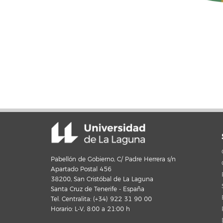
Pabellón de Gobierno, C/ Padre Herrera s/n
Apartado Postal 456
38200, San Cristóbal de La Laguna
Santa Cruz de Tenerife - España
Tel. Centralita: (+34) 922 31 90 00
Horario: L-V, 8:00 a 21:00 h