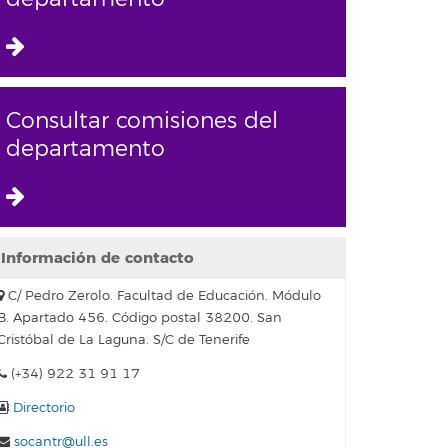
Consultar comisiones del
departamento
Información de contacto
C/ Pedro Zerolo. Facultad de Educación. Módulo
B. Apartado 456. Código postal 38200. San
Cristóbal de La Laguna. S/C de Tenerife
(+34) 922 31 91 17
Directorio
socantr@ull.es