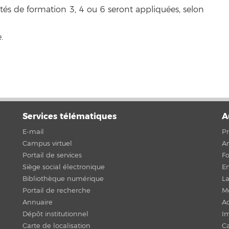
vités de formation 3, 4 ou 6 seront appliquées, selon
.
Services télématiques
A
E-mail
Pr
Campus virtuel
An
Portail de services
F
Siège social électronique
En
Bibliothèque numérique
La
Portail de recherche
Me
Annuaire
Ac
Dépôt institutionnel
Im
Carte de localisation
C