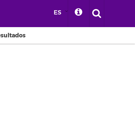
ES
esultados