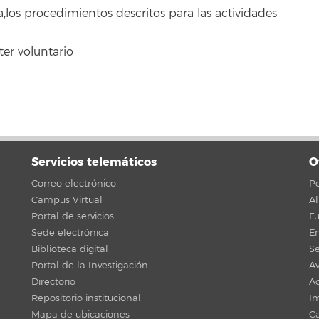
,los procedimientos descritos para las actividades
ter voluntario
Servicios telemáticos
O
Correo electrónico
Pe
Campus Virtual
A
Portal de servicios
F
Sede electrónica
En
Biblioteca digital
Se
Portal de la Investigación
Av
Directorio
Ac
Repositorio institucional
Im
Mapa de ubicaciones
C