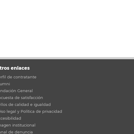
tros enlaces
rfil de contratante
lumni
undación General
cuesta de satisfacción
llos de calidad e igualdad
iso legal y Política de privacidad
cesibilidad
agen institucional
anal de denuncia