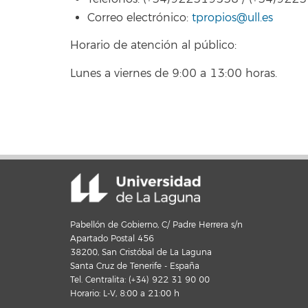
Correo electrónico:
tpropios@ull.es
Horario de atención al público:
Lunes a viernes de 9:00 a 13:00 horas.
Pabellón de Gobierno, C/ Padre Herrera s/n
Apartado Postal 456
38200, San Cristóbal de La Laguna
Santa Cruz de Tenerife - España
Tel. Centralita: (+34) 922 31 90 00
Horario: L-V, 8:00 a 21:00 h