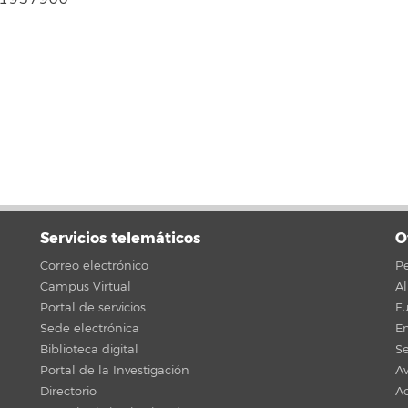
Servicios telemáticos
O
Correo electrónico
Pe
Campus Virtual
A
Portal de servicios
F
Sede electrónica
En
Biblioteca digital
Se
Portal de la Investigación
Av
Directorio
Ac