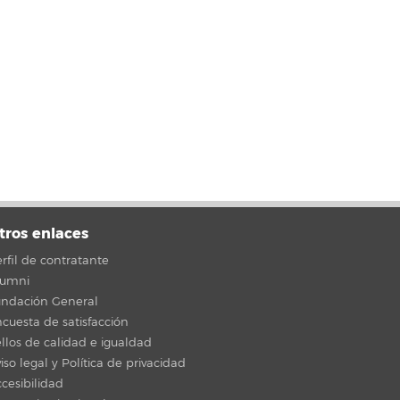
tros enlaces
rfil de contratante
lumni
undación General
cuesta de satisfacción
llos de calidad e igualdad
iso legal y Política de privacidad
cesibilidad