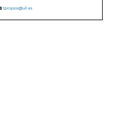
tpropios@ull.es