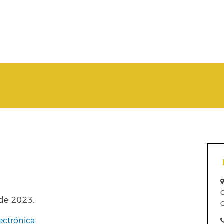
 de 2023.
C
ectrónica
.