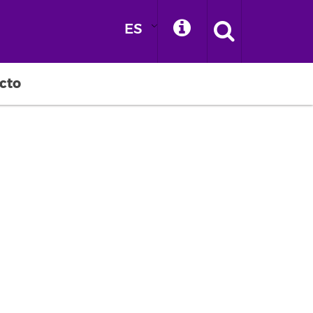
ES
cto