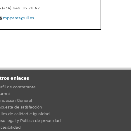
(+34) 649 16 26 42
mpperez@ull.es
tros enlaces
rfil de contratante
lumni
undación General
cuesta de satisfacción
llos de calidad e igualdad
iso legal y Política de privacidad
cesibilidad