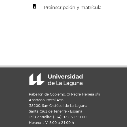
Preinscripción y matrícula
Pabellón de Gobierno, C/ Padre Herrera s/n
Apartado Postal 456
38200, San Cristóbal de La Laguna
Santa Cruz de Tenerife - España
Tel. Centralita: (+34) 922 31 90 00
Horario: L-V, 8:00 a 21:00 h