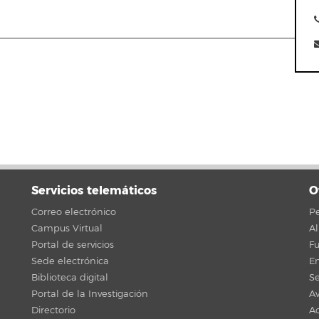
Servicios telemáticos
O
Correo electrónico
Pe
Campus Virtual
A
Portal de servicios
F
Sede electrónica
En
Biblioteca digital
Se
Portal de la Investigación
Av
Directorio
Ac