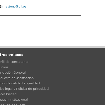
masteric@ull.es
tros enlaces
rfil de contratante
lumni
undación General
cuesta de satisfacción
llos de calidad e igualdad
iso legal y Política de privacidad
cesibilidad
agen institucional
anal de denuncia