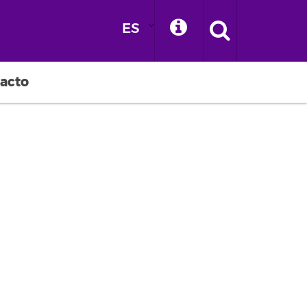
ES
acto