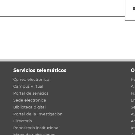
Servicios telemáticos
O
Correo electrónico
Pe
Campus Virtual
A
Portal de servicios
F
Sede electrónica
En
Biblioteca digital
Se
Portal de la Investigación
Av
Directorio
Ac
Repositorio institucional
Im
Mapa de ubicaciones
C