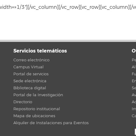
idth=»1/3″][/vc_column][/vc_row][vc_row][vc_column][/
Servicios telemáticos
O
Correo electrónico
Pe
Campus Virtual
A
Portal de servicios
F
Sede electrónica
En
Biblioteca digital
Se
Portal de la Investigación
Av
Directorio
Ac
Repositorio institucional
Im
Mapa de ubicaciones
C
Alquiler de Instalaciones para Eventos