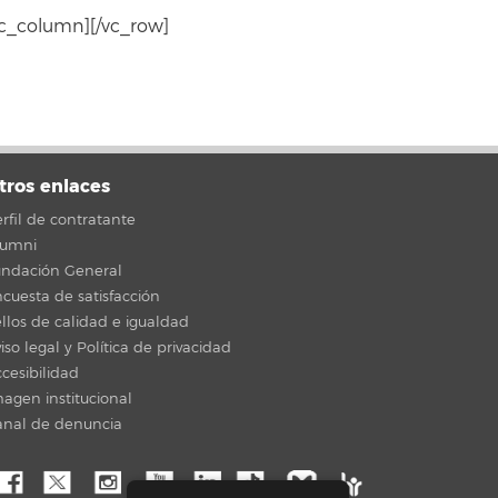
vc_column][/vc_row]
tros enlaces
rfil de contratante
lumni
undación General
cuesta de satisfacción
llos de calidad e igualdad
iso legal y Política de privacidad
cesibilidad
agen institucional
anal de denuncia