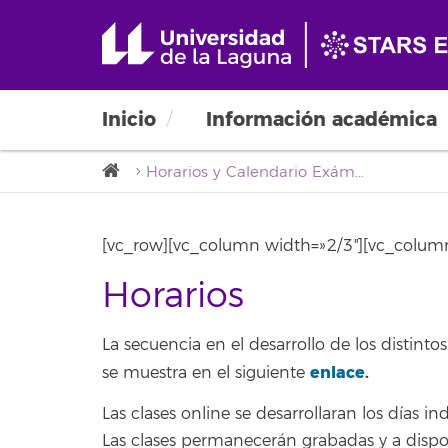
Máster Propio en Agro
Cooperación al Desarro
Inicio
Información académica
Horarios y Calendario Exámenes
[vc_row][vc_column width=»2/3″][vc_column
Horarios
La secuencia en el desarrollo de los disti
enlace
.
se muestra en el siguiente
L
as clases
online
se desarrollaran los días 
Las clases permanecerán grabadas y a dispos