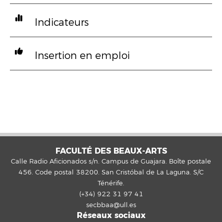
Indicateurs
Insertion en emploi
FACULTÉ DES BEAUX-ARTS
Calle Radio Aficionados s/n. Campus de Guajara. Boîte postale
456. Code postal 38200. San Cristóbal de La Laguna. S/C
Ténérife.
(+34) 922 31 97 41
secbbaa@ull.es
Réseaux sociaux