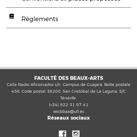
Règlements
FACULTÉ DES BEAUX-ARTS
Calle Radio Aficionados s/n. Campus de Guajara. Boîte postale
456. Code postal 38200. San Cristóbal de La Laguna. S/C
Ténérife.
(+34) 922 31 97 41
secbbaa@ull.es
Réseaux sociaux