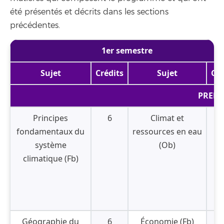
été présentés et décrits dans les sections
précédentes.
1er semestre
Sujet
Crédits
Sujet
Cré
PREMI
Principes
6
Climat et
fondamentaux du
ressources en eau
système
(Ob)
climatique (Fb)
Géographie du
6
Économie (Fb)