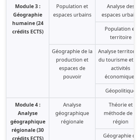
Module 3 :
Population et
Analyse des
Géographie
espaces urbains
espaces urbains
humaine (24
Population et
crédits ECTS)
territoire
Géographie de la
Analyse territoria
production et
du tourisme et d
espaces de
activités
pouvoir
économiques
Géopolitique
Module 4 :
Analyse
Théorie et
Analyse
géographique
méthode de la
géographique
régionale
région
régionale (30
Géographie de
crédits ECTS)