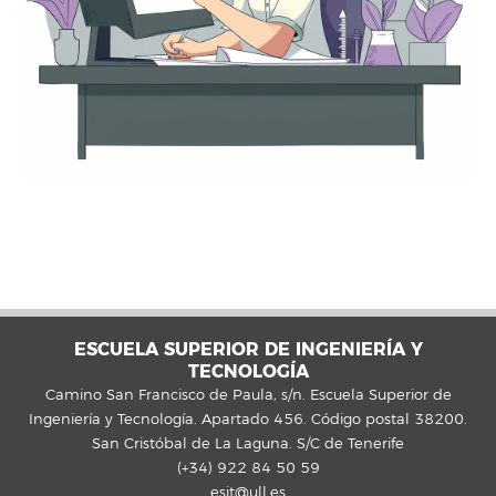
ESCUELA SUPERIOR DE INGENIERÍA Y
TECNOLOGÍA
Camino San Francisco de Paula, s/n. Escuela Superior de
Ingeniería y Tecnología. Apartado 456. Código postal 38200.
San Cristóbal de La Laguna. S/C de Tenerife
(+34) 922 84 50 59
esit@ull.es