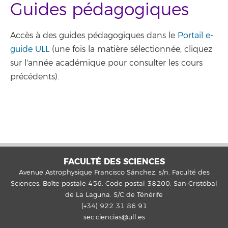
Guides pédagogiques
Accès à des guides pédagogiques dans le
Portail e-
guide ULL
(une fois la matière sélectionnée, cliquez
sur l'année académique pour consulter les cours
précédents).
FACULTÉ DES SCIENCES
Avenue Astrophysique Francisco Sánchez, s/n. Faculté des
Sciences. Boîte postale 456. Code postal 38200. San Cristóbal
de La Laguna. S/C de Ténérife
(+34) 922 31 86 91
sec.ciencias@ull.es