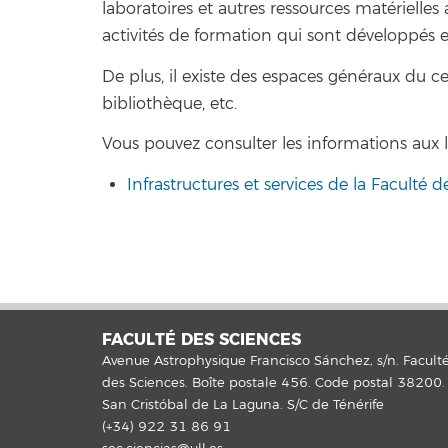
laboratoires et autres ressources matérielle
activités de formation qui sont développés 
De plus, il existe des espaces généraux du cent
bibliothèque, etc.
Vous pouvez consulter les informations aux li
Infrastructures et services de la Faculté d
FACULTÉ DES SCIENCES
Avenue Astrophysique Francisco Sánchez, s/n. Facult
des Sciences. Boîte postale 456. Code postal 38200.
San Cristóbal de La Laguna. S/C de Ténérife
(+34) 922 31 86 91