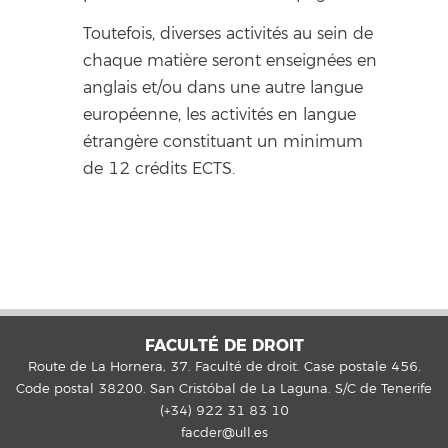
Toutefois, diverses activités au sein de
chaque matière seront enseignées en
anglais et/ou dans une autre langue
européenne, les activités en langue
étrangère constituant un minimum
de 12 crédits ECTS.
FACULTÉ DE DROIT
Route de La Hornera, 37. Faculté de droit. Case postale 456.
Code postal 38200. San Cristóbal de La Laguna. S/C de Tenerife
(+34) 922 31 83 10
facder@ull.es