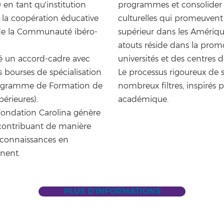
en tant qu'institution
programmes et consolider s
t la coopération éducative
culturelles qui promeuvent
s de la Communauté ibéro-
supérieur dans les Amérique
atouts réside dans la promo
né un accord-cadre avec
universités et des centres 
s bourses de spécialisation
Le processus rigoureux de 
Programme de Formation de
nombreux filtres, inspirés p
érieures).
académique.
Fondation Carolina génère
, contribuant de manière
e connaissances en
inent.
PLUS D'INFORMATIONS