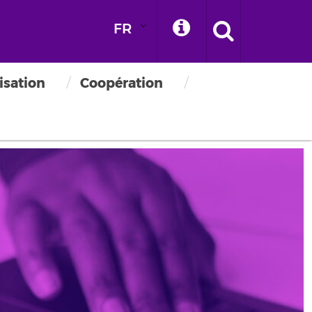
FR
isation
Coopération