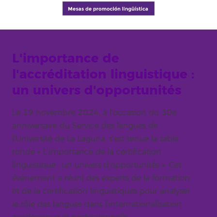
L'importance de
l'accréditation linguistique :
un univers d'opportunités
Le 19 novembre 2024, à l'occasion du 30e
anniversaire du Service des langues de
l'Université de La Laguna, s'est tenue la table
ronde « L'importance de la certification
linguistique : un univers d'opportunités ». Cet
événement a réuni des experts de la formation
et de la certification linguistiques pour analyser
le rôle des langues dans l'internationalisation