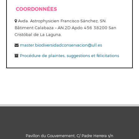
COORDONNÉES
Avda. Astrophysicien Francisco Sánchez, SN.
Bâtiment Calabaza – AN.2D Apdo 456 38200 San
Cristóbal de La Laguna.
master.biodiversidadconservacion@ull.es
Procédure de plaintes, suggestions et félicitations
Pavillon du Gouvernement, C/ Padre Herrera s/n