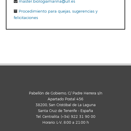
master.biologiamarina@ull.es
Procedimiento para quejas, sugerencias y
felicitaciones
Pabellón de Gobierno, C/ Padre Herrera s/n
Apartado Postal 456
38200, San Cristóbal de La Laguna
Santa Cruz de Tenerife - España
Tel. Centralita: (+34) 922 31 90 00
Horario: L-V, 8:00 a 21:00 h