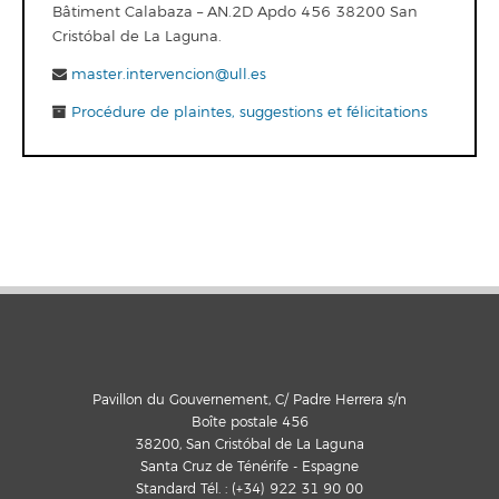
Bâtiment Calabaza – AN.2D Apdo 456 38200 San
Cristóbal de La Laguna.
master.intervencion@ull.es
Procédure de plaintes, suggestions et félicitations
Pavillon du Gouvernement, C/ Padre Herrera s/n
Boîte postale 456
38200, San Cristóbal de La Laguna
Santa Cruz de Ténérife - Espagne
Standard Tél. : (+34) 922 31 90 00