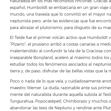
naturaleza en los más recónditos rincones. Gracias a
español, Humboldt se embarcaría en un gran viaje de
mundo, una travesía que lo convirtió en el mayor na
neptunista pero, ante las evidencias que fue encon
para abrazar el plutonismo, para disgusto de su ma
El Teide fue el primer volcán activo que Humboldt vi
“Pizarro”, el prusiano arribó a costas canarias a m
malentendido al confundir la Isla de la Graciosa co
inseparable Bonpland, aceleró al máximo todos los 
estudiar todos los fenómenos asociados al neptunismo
tierra y, de paso, disfrutar de las bellas vistas que l
Poco o nada de lo que veía, y cuidadosamente anotab
maestro Werner. La duda, razonable ante sus primeras
mente del naturalista durante aquella subida al Tei
Tungurahua, Popocatépetl, Chimborazo y muchos o
abandonar las tesis de Neptuno y rendirse ante Plut