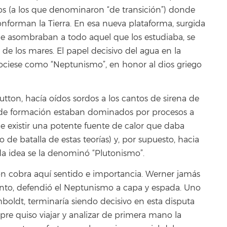
nos (a los que denominaron “de transición”) donde
forman la Tierra. En esa nueva plataforma, surgida
, que asombraban a todo aquel que los estudiaba, se
de los mares. El papel decisivo del agua en la
nociese como “Neptunismo”, en honor al dios griego
utton, hacía oídos sordos a los cantos de sirena de
 de formación estaban dominados por procesos a
 de existir una potente fuente de calor que daba
lo de batalla de estas teorías) y, por supuesto, hacia
nda idea se la denominó “Plutonismo”.
ción cobra aquí sentido e importancia. Werner jamás
 canto, defendió el Neptunismo a capa y espada. Uno
boldt, terminaría siendo decisivo en esta disputa
mpre quiso viajar y analizar de primera mano la