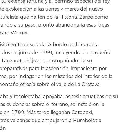
 su extensa fortuna y al permiso especial del rey
 exploración a las tierras y mares del nuevo
turalista que ha tenido la Historia. Zarpó como
trando a su paso, pronto abandonaría esas ideas
estro Werner.
sitó en toda su vida. A bordo de la corbeta
ediados de junio de 1799, incluyendo un pequeño
n Lanzarote. El joven, acompañado de su
preparativos para la ascensión, impaciente por
, por indagar en los misterios del interior de la
a montaña ofrecía sobre el valle de La Orotava.
a y recolectaba, apoyaba las tesis acuáticas de su
 evidencias sobre el terreno, se instaló en la
de en 1799. Más tarde llegarían Cotopaxi,
tros volcanes que empujaron a Humboldt a
ón.