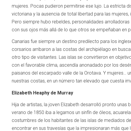
mujeres. Pocas pudieron permitirse ese lujo. La estricta d
victoriana y la ausencia de total libertad para las mujeres,
Pero siempre hubo rebeldes, personalidades arrolladoras 
con sus ojos más allá de lo que otros se empeñaban en p
Canarias fue siempre un destino predilecto para los ingles
corsarios arribaron a las costas del archipiélago en busca 
otro tipo de visitantes. Las islas se convirtieron en objeti
con el favorable clima, ascendía anonadado por los desért
paisanos del escarpado valle de la Orotava. Y mujeres… un
nuestras costas, en un número tan elevado que cuesta im
Elizabeth Heaphy de Murray
Hija de artistas, la joven Elizabeth desarrolló pronto unas 
verano de 1850 iba a legarnos un sinfín de óleos, acuarelas
costumbres de los habitantes de las islas de mediados d
encontrar en sus travesías que la impresionaran más que la