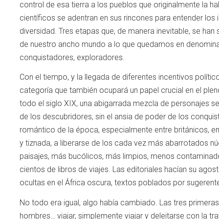
control de esa tierra a los pueblos que originalmente la h
científicos se adentran en sus rincones para entender los i
diversidad. Tres etapas que, de manera inevitable, se han
de nuestro ancho mundo a lo que quedamos en denominar c
conquistadores, exploradores.
Con el tiempo, y la llegada de diferentes incentivos polít
categoría que también ocupará un papel crucial en el ple
todo el siglo XIX, una abigarrada mezcla de personajes se
de los descubridores, sin el ansia de poder de los conquist
romántico de la época, especialmente entre británicos, em
y tiznada, a liberarse de los cada vez más abarrotados nú
paisajes, más bucólicos, más limpios, menos contaminad
cientos de libros de viajes. Las editoriales hacían su agost
ocultas en el África oscura, textos poblados por sugeren
No todo era igual, algo había cambiado. Las tres primeras
hombres… viajar, simplemente viajar y deleitarse con la tr