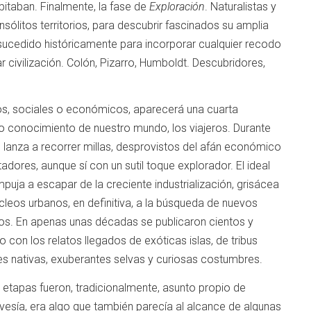
abitaban. Finalmente, la fase de
Exploración
. Naturalistas y
nsólitos territorios, para descubrir fascinados su amplia
 sucedido históricamente para incorporar cualquier recodo
ivilización. Colón, Pizarro, Humboldt. Descubridores,
icos, sociales o económicos, aparecerá una cuarta
no conocimiento de nuestro mundo, los viajeros. Durante
 lanza a recorrer millas, desprovistos del afán económico
adores, aunque sí con un sutil toque explorador. El ideal
puja a escapar de la creciente industrialización, grisácea
cleos urbanos, en definitiva, a la búsqueda de nuevos
os. En apenas unas décadas se publicaron cientos y
o con los relatos llegados de exóticas islas, de tribus
tes nativas, exuberantes selvas y curiosas costumbres.
 etapas fueron, tradicionalmente, asunto propio de
avesía, era algo que también parecía al alcance de algunas