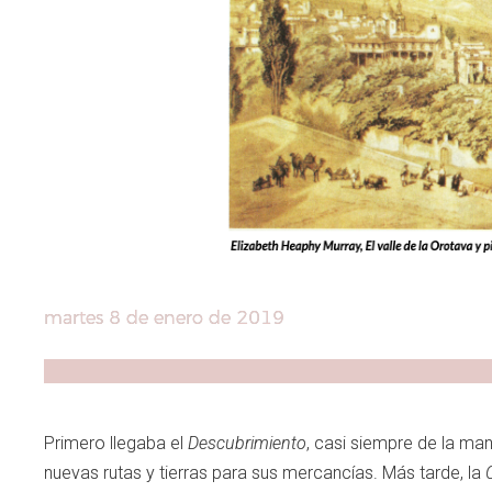
martes 8 de enero de 2019
Facebook
X
WhatsApp
Copy
k
Primero llegaba el
Descubrimiento
, casi siempre de la m
nuevas rutas y tierras para sus mercancías. Más tarde, la