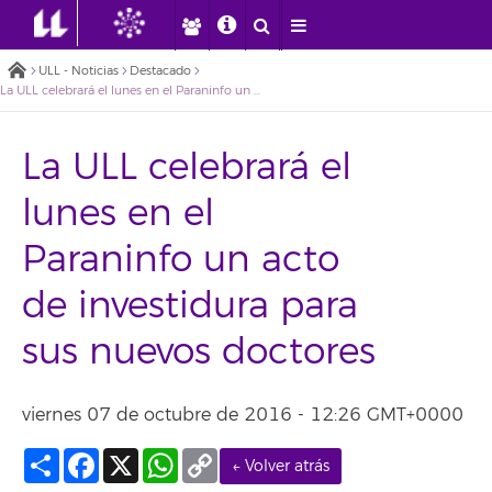
ULL - Noticias
Destacado
La ULL celebrará el lunes en el Paraninfo un acto de investidura para sus nuevos doctores
La ULL celebrará el
lunes en el
Paraninfo un acto
de investidura para
sus nuevos doctores
viernes 07 de octubre de 2016 - 12:26 GMT+0000
Compartir
Facebook
X
WhatsApp
Copy
← Volver atrás
Link