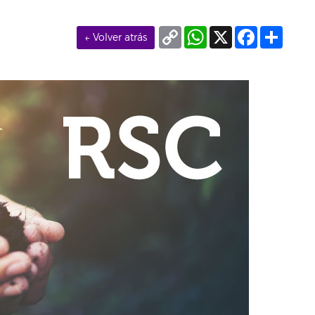
Copy
WhatsApp
X
Facebook
Compa
← Volver atrás
Link