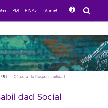
ntes
PDI
PTGAS
Intranet
a ULL
Cátedra de Responsabilidad Social Corporativa
abilidad Social