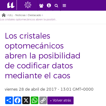
ULL - Noticias
Destacado
Los cristales optomecánicos abren la posibilidad de codificar datos mediante el caos
Los cristales
optomecánicos
abren la posibilidad
de codificar datos
mediante el caos
viernes 28 de abril de 2017 - 13:01 GMT+0000
Compartir
Facebook
X
WhatsApp
Copy
← Volver atrás
Link