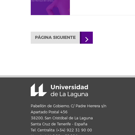
PÁGINA SIGUIENTE
Pabellón de Gobierno, C/ Padre Herrera s/n
Apartado Postal 456
38200, San Cristóbal de La Laguna
Santa Cruz de Tenerife - España
Tel. Centralita: (+34) 922 31 90 00