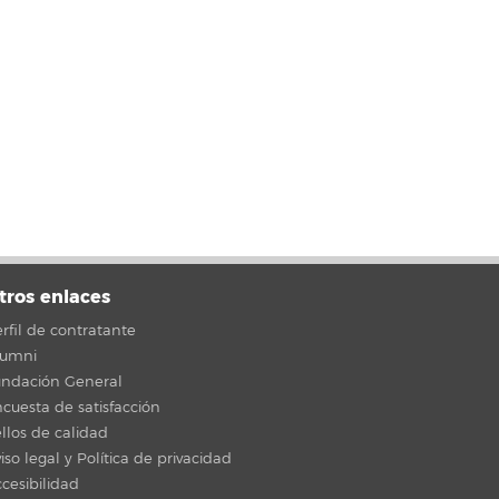
tros enlaces
rfil de contratante
lumni
undación General
cuesta de satisfacción
llos de calidad
iso legal y Política de privacidad
cesibilidad