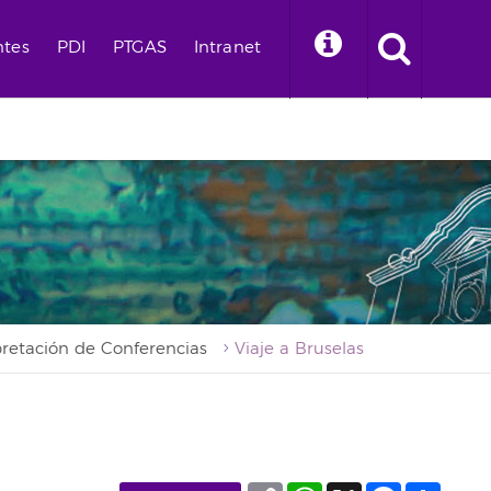
ntes
PDI
PTGAS
Intranet
pretación de Conferencias
Viaje a Bruselas
Copy
WhatsApp
X
Facebook
Compa