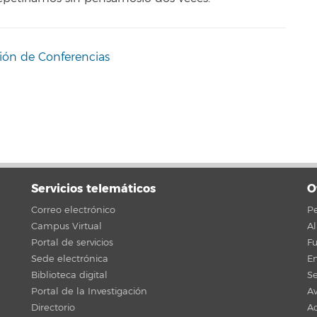
ción de Conferencias
Servicios telemáticos
O
Correo electrónico
Pe
Campus Virtual
A
Portal de servicios
F
Sede electrónica
En
Biblioteca digital
Se
Portal de la Investigación
Av
Directorio
Ac