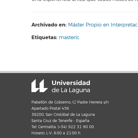
Archivado en:
Máster Propio en Interpreta
Etiquetas:
masteric
Pabellón de Gobierno, C/ Padre Herrera s/n
Apartado Postal 456
38200, San Cristóbal de La Laguna
Santa Cruz de Tenerife - España
Tel. Centralita: (+34) 922 31 90 00
Horario: L-V, 8:00 a 21:00 h