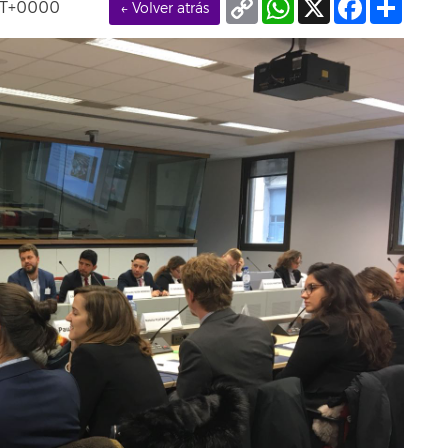
MT+0000
← Volver atrás
Link