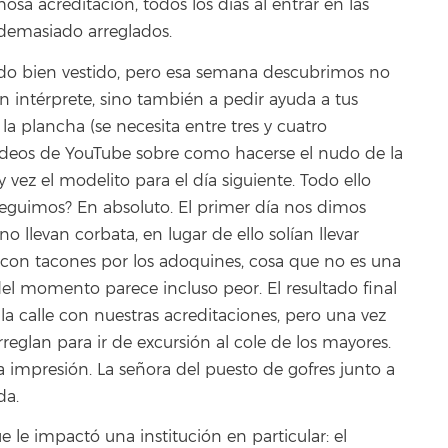
a acreditación, todos los días al entrar en las
demasiado arreglados.
ado bien vestido, pero esa semana descubrimos no
 un intérprete, sino también a pedir ayuda a tus
la plancha (se necesita entre tres y cuatro
s videos de YouTube sobre como hacerse el nudo de la
 vez el modelito para el día siguiente. Todo ello
seguimos? En absoluto. El primer día nos dimos
o llevan corbata, en lugar de ello solían llevar
r con tacones por los adoquines, cosa que no es una
del momento parece incluso peor. El resultado final
 la calle con nuestras acreditaciones, pero una vez
eglan para ir de excursión al cole de los mayores.
mpresión. La señora del puesto de gofres junto a
da.
 le impactó una institución en particular: el