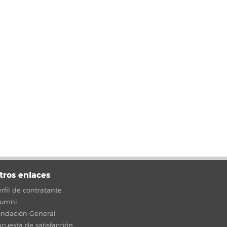
tros enlaces
rfil de contratante
lumni
undación General
cuesta de satisfacción