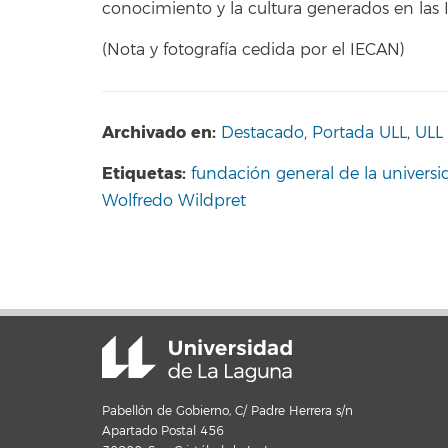
conocimiento y la cultura generados en las I
(Nota y fotografía cedida por el IECAN)
Archivado en:
Destacado
,
Portada ULL
,
ULL
Etiquetas:
fundación general de la universi
Wolfredo Wildpret
Pabellón de Gobierno, C/ Padre Herrera s/n
Apartado Postal 456