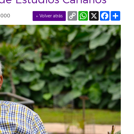
 de Estudios Canarios
Copy
WhatsApp
X
Facebook
Compa
0000
← Volver atrás
Link