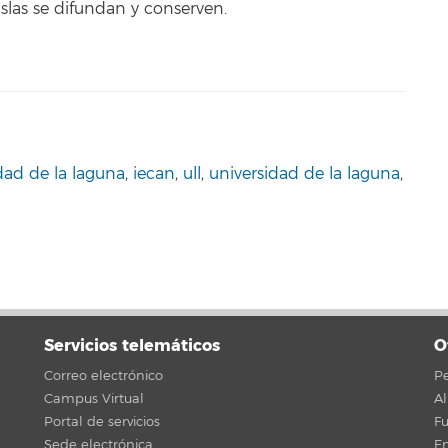
slas se difundan y conserven.
dad de la laguna
,
iecan
,
ull
,
universidad de la laguna
,
Servicios telemáticos
O
Correo electrónico
Pe
Campus Virtual
A
Portal de servicios
F
Sede electrónica
En