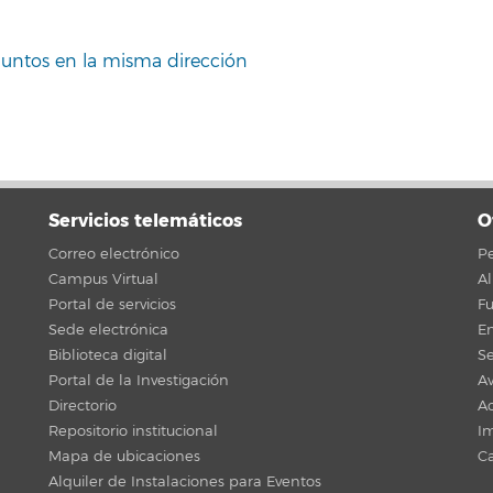
Juntos en la misma dirección
Servicios telemáticos
O
Correo electrónico
Pe
Campus Virtual
A
Portal de servicios
F
Sede electrónica
En
Biblioteca digital
Se
Portal de la Investigación
Av
Directorio
Ac
Repositorio institucional
Im
Mapa de ubicaciones
C
Alquiler de Instalaciones para Eventos