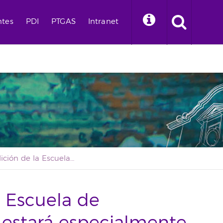
ntes
PDI
PTGAS
Intranet
La 15ª edición de la Escuela de Participación Social estará especialmente orientada a jóvenes
a Escuela de