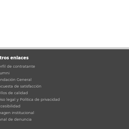
tros enlaces
rfil de contratante
lumni
undación General
cuesta de satisfacción
llos de calidad
iso legal y Política de privacidad
cesibilidad
agen institucional
anal de denuncia