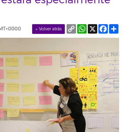
l estará especialmente
Copy
WhatsApp
X
Facebook
Compa
 GMT+0000
← Volver atrás
Link