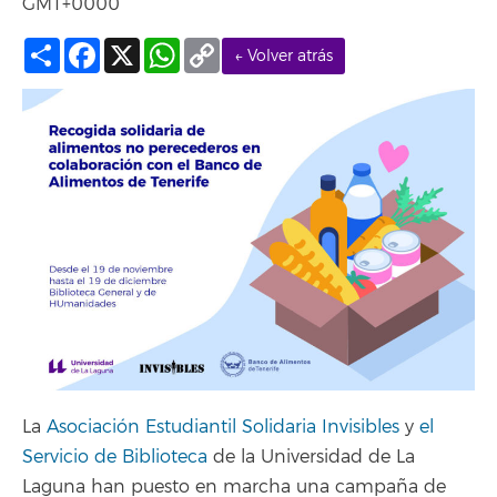
GMT+0000
Compartir
Facebook
X
WhatsApp
Copy
← Volver atrás
Link
La
Asociación Estudiantil Solidaria Invisibles
y
el
Servicio de Biblioteca
de la Universidad de La
Laguna han puesto en marcha una campaña de