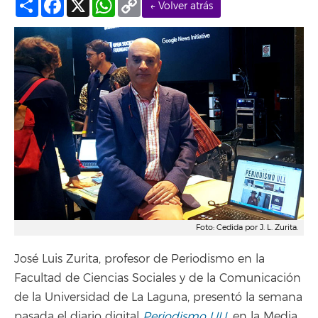
← Volver atrás
Link
Foto: Cedida por J. L. Zurita.
José Luis Zurita, profesor de Periodismo en la
Facultad de Ciencias Sociales y de la Comunicación
de la Universidad de La Laguna, presentó la semana
pasada el diario digital
Periodismo ULL
en la Media