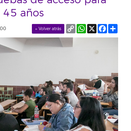
uebas de acceso para
 45 años
Copy
WhatsApp
X
Facebook
Compa
000
← Volver atrás
Link