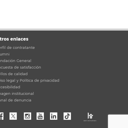
tros enlaces
rfil de contratante
lumni
undación General
cuesta de satisfacción
llos de calidad
iso legal y Política de privacidad
cesibilidad
agen institucional
anal de denuncia