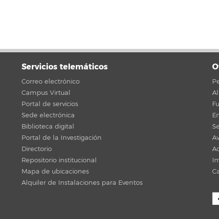
Servicios telemáticos
O
Correo electrónico
Pe
Campus Virtual
A
Portal de servicios
F
Sede electrónica
En
Biblioteca digital
Se
Portal de la Investigación
Av
Directorio
Ac
Repositorio institucional
Im
Mapa de ubicaciones
C
Alquiler de Instalaciones para Eventos