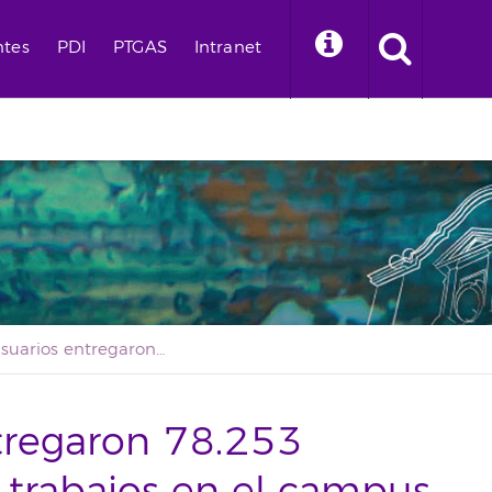
ntes
PDI
PTGAS
Intranet
36.000 usuarios entregaron 78.253 exámenes y 42.225 trabajos en el campus virtual de la ULL en junio y julio
tregaron 78.253