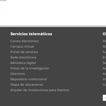
Servicios telemáticos
O
Correo electrónico
Pe
Campus Virtual
A
Portal de servicios
F
Sede electrónica
En
Biblioteca digital
Se
Portal de la Investigación
Av
Directorio
Ac
Repositorio institucional
Im
Mapa de ubicaciones
C
Alquiler de Instalaciones para Eventos