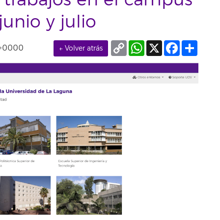
trabajos en el campus
junio y julio
Copy
WhatsApp
X
Facebook
Compa
T+0000
← Volver atrás
Link