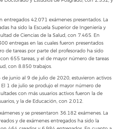
de Doctorado y Estudios de Posgrado, con 2.532, y
on entregados 42.071 exámenes presentados. La
as ha sido la Escuela Superior de Ingeniería y
ultad de Ciencias de la Salud, con 7.465. En
.300 entregas en las cuales fueron presentados
o de tareas por parte del profesorado ha sido
, con 655 tareas, y el de mayor número de tareas
lud, con 8.850 trabajos.
 de junio al 9 de julio de 2020, estuvieron activos
. El 1 de julio se produjo el mayor número de
acultades con más usuarios activos fueron la de
arios, y la de Educación, con 2.012.
exámenes y se presentaron 36.182 exámenes. La
eados y de exámenes entregados ha sido la
on 464 creados y 6.984 entregados. En cuanto a