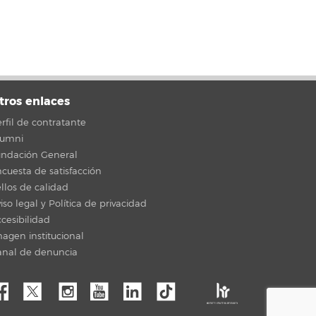
tros enlaces
rfil de contratante
lumni
undación General
cuesta de satisfacción
llos de calidad
iso legal y Política de privacidad
cesibilidad
agen institucional
anal de denuncia