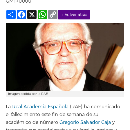
GMT+0000
Compartir
Facebook
X
WhatsApp
Copy
← Volver atrás
Link
Imagen cedida por la RAE
La
Real Academia Española
(RAE) ha comunicado
el fallecimiento este fin de semana de su
académico de número
Gregorio Salvador Caja
y