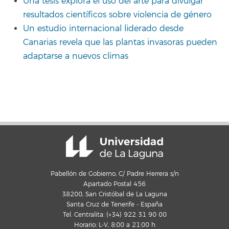
Una tesis explora el uso del arte para divulgar
resultados científicos sobre violencia de género
Un estudio internacional liderado desde
Canarias revela que las plantas invasoras pueden
adaptarse a nuevos climas
Pabellón de Gobierno, C/ Padre Herrera s/n
Apartado Postal 456
38200, San Cristóbal de La Laguna
Santa Cruz de Tenerife - España
Tel. Centralita: (+34) 922 31 90 00
Horario: L-V, 8:00 a 21:00 h