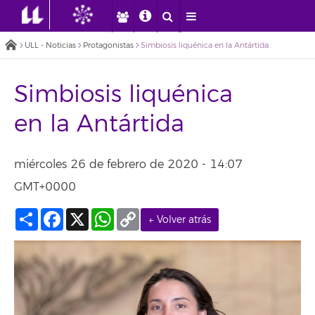
ULL - Noticias
Protagonistas
Simbiosis liquénica en la Antártida
Simbiosis liquénica
en la Antártida
miércoles 26 de febrero de 2020 - 14:07
GMT+0000
Compartir
Facebook
X
WhatsApp
Copy
← Volver atrás
Link